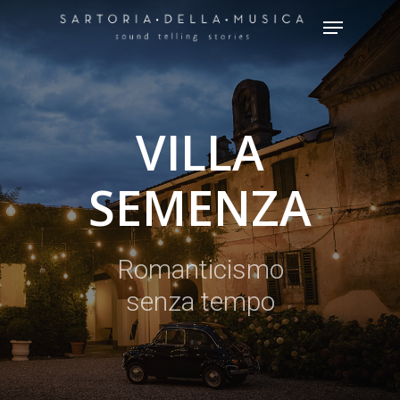
Hit enter to search or ESC to close
VILLA
SEMENZA
Romanticismo
senza tempo