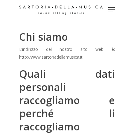
Chi siamo
Hit enter to search or ESC to close
L’indirizzo del nostro sito web è:
http://www.sartoriadellamusica.it.
Quali dati
personali
raccogliamo e
perché li
raccogliamo