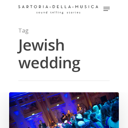
Tag
Hit enter to search or ESC to close
Jewish
wedding