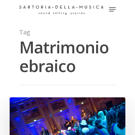
Tag
Hit enter to search or ESC to close
Matrimonio
ebraico