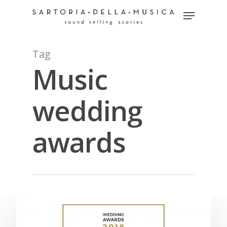
Tag
Hit enter to search or ESC to close
Music
wedding
awards