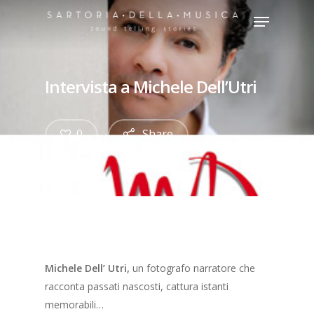
Intervista a Michele Dell’Utri
Hit enter to search or ESC to close
0
Share
Michele Dell’ Utri,
un fotografo narratore che
racconta passati nascosti, cattura istanti
memorabili…