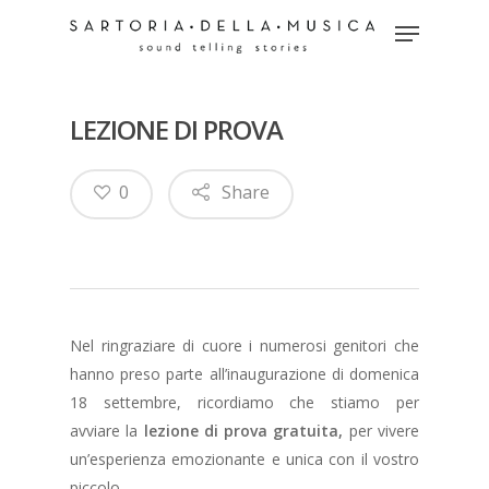
LEZIONE DI PROVA
Hit enter to search or ESC to close
0
Share
Nel ringraziare di cuore i numerosi genitori che
hanno preso parte all’inaugurazione di domenica
18 settembre, ricordiamo che stiamo per
avviare la
lezione di prova gratuita,
per vivere
un’esperienza emozionante e unica con il vostro
piccolo.