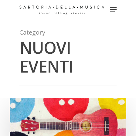
Category
Hit enter to search or ESC to close
NUOVI
EVENTI