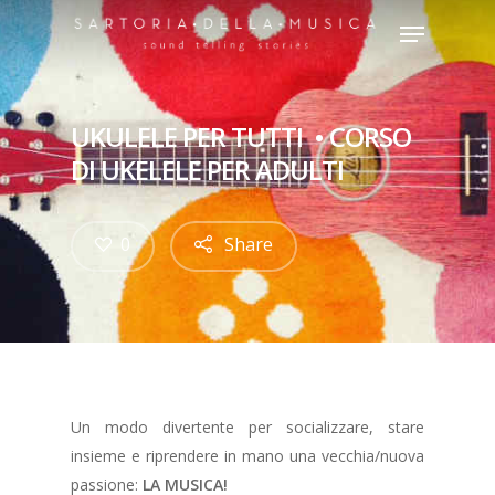
UKULELE PER TUTTI • CORSO
Hit enter to search or ESC to close
DI UKELELE PER ADULTI
0
Share
Un modo divertente per socializzare, stare
insieme e riprendere in mano una vecchia/nuova
passione:
LA MUSICA!