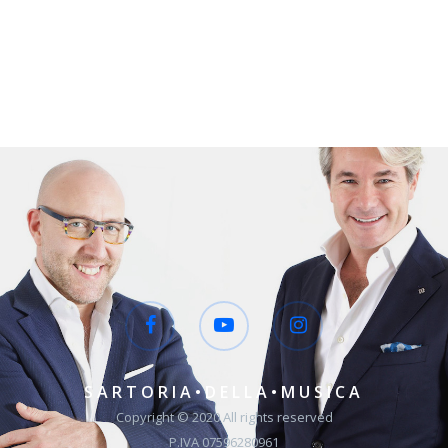
SARTORIA•DELLA•MUSICA
Copyright © 2020 All rights reserved
P.IVA 07596280961