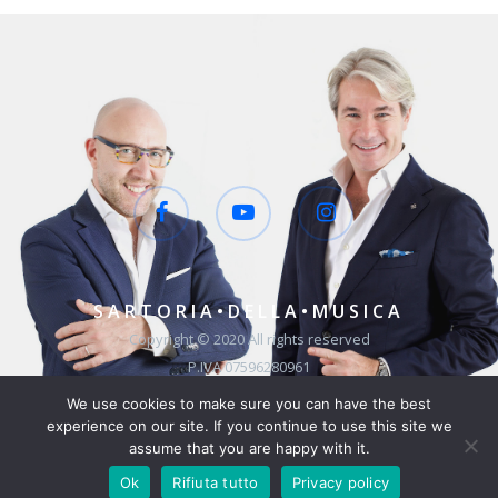
SARTORIA•DELLA•MUSICA
Copyright © 2020 All rights reserved
P.IVA 07596280961
Website by Jolieadv
We use cookies to make sure you can have the best
Privacy & Cookie Policy
experience on our site. If you continue to use this site we
assume that you are happy with it.
Prenota consulenza
Ok
Rifiuta tutto
Privacy policy