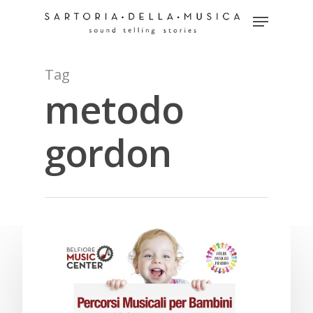
Tag
Hit enter to search or ESC to close
metodo
gordon